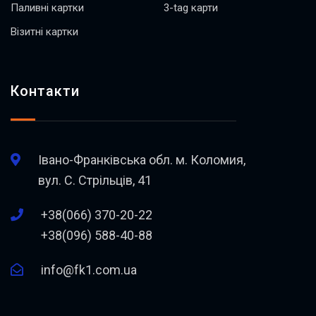
Паливні картки
3-tag карти
Візитні картки
Контакти
Івано-Франківська обл. м. Коломия,
вул. С. Стрільців, 41
+38(066) 370-20-22
+38(096) 588-40-88
info@fk1.com.ua