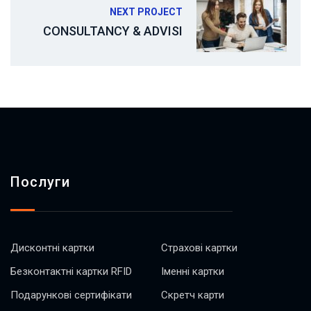
NEXT PROJECT
CONSULTANCY & ADVISI
Послуги
Дисконтні картки
Страхові картки
Безконтактні картки RFID
Іменні картки
Подарункові сертифікати
Скретч карти