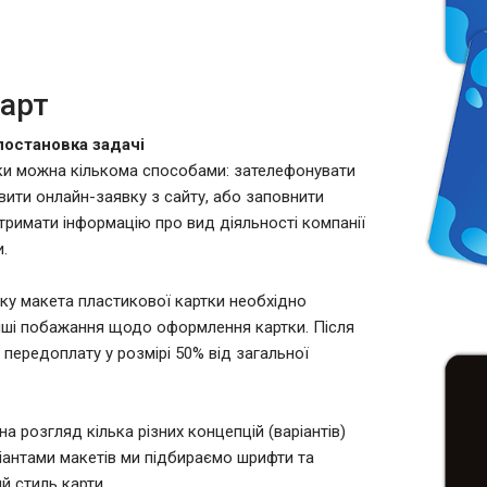
карт
постановка задачі
ки можна кількома способами: зателефонувати
вити онлайн-заявку з сайту, або заповнити
отримати інформацію про вид діяльності компанії
.
ку макета пластикової картки необхідно
інші побажання щодо оформлення картки. Після
ередоплату у розмірі 50% від загальної
 розгляд кілька різних концепцій (варіантів)
ріантами макетів ми підбираємо шрифти та
й стиль карти.