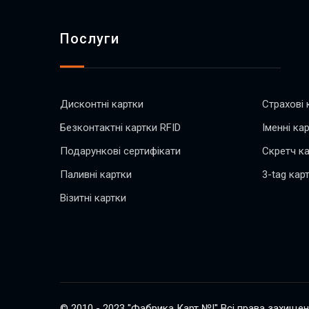
Послуги
Дисконтні картки
Страхові 
Безконтактні картки RFID
Іменні ка
Подарункові сертифікати
Скретч ка
Паливні картки
3-tag кар
Візитні картки
© 2010 - 2023 "Фабрика Карт №!" Всі права захищен