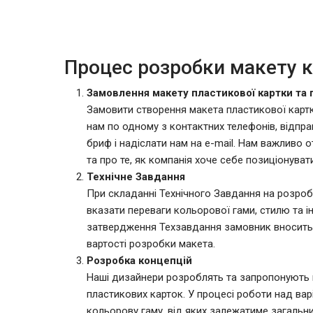
Процес розробки макету 
Замовлення макету пластикової картки та 
Замовити створення макета пластикової карт
нам по одному з контактних телефонів, відпра
бриф і надіслати нам на e-mail. Нам важливо 
та про те, як компанія хоче себе позиціонувати
Технічне Завдання
При складанні Технічного Завдання на розроб
вказати переваги кольорової гами, стилю та 
затвердження Техзавдання замовник вносить п
вартості розробки макета.
Розробка концепцій
Наші дизайнери розроблять та запропонують на
пластикових карток. У процесі роботи над ва
кольорову гаму, від яких залежатиме загальни