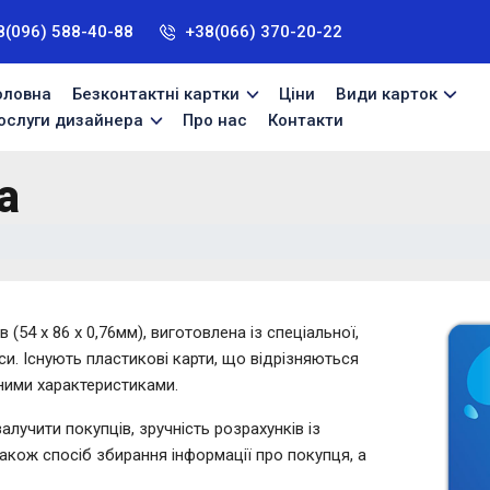
8(096) 588-40-88
+38(066) 370-20-22
оловна
Безконтактні картки
Ціни
Види карток
ослуги дизайнера
Про нас
Контакти
а
 (54 x 86 x 0,76мм), виготовлена із спеціальної,
аси. Існують пластикові карти, що відрізняються
ними характеристиками.
алучити покупців, зручність розрахунків із
також спосіб збирання інформації про покупця, а