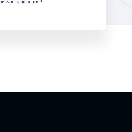
риємно працювати!!!
Д
О
т
А