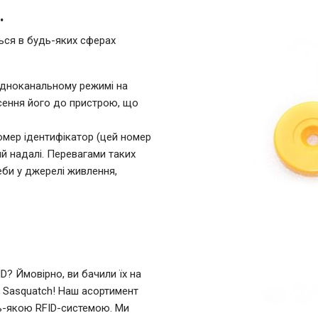
.
ться в будь-яких сферах
одноканальному режимі на
несення його до пристрою, що
омер ідентифікатор (цей номер
ий надалі. Перевагами таких
реби у джерелі живлення,
? Ймовірно, ви бачили їх на
о Sasquatch! Наш асортимент
дь-якою RFID-системою. Ми