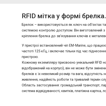
RFID мітка у формі брелка.
Брелок – використовується як ключ на об’єктах та
системою контролю доступом. Він виготовлений з 
кріплення брелка до зв’язування ключів є металев
У пристрої встановлений чіп EM-Marine, що працю
частоті 125 кГц, і включає тільки під час піднесен
пристрою.
Кожному екземпляру присвоєно унікальний RFID н
відображений на корпусі), він не може бути змінен
брелків є їх невеликий розмір та вага, відсутність 
живлення, надійність роботи та тривалий термін сл
Область застосування: громадський транспорт, парк
система відвідуваності, квитків, платіжна картка, ло