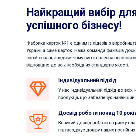
Найкращий вибір дл
успішного бізнесу!
Фабрика карток №1 є одним із лідерів з виробництв
Україні, а саме карток. Наша команда фахівців дос
своїй справі, завдяки чому виготовлення пластико
відповідно до всіх необхідних стандартів якості.
Індивідуальний підхід
У нас індивідуальний підхід до всіх,
продукції, що забезпечує найвищий 
Досвід роботи понад 10 рокі
Великий досвід роботи на ринку пла
підтверджує довіру наших постійних 