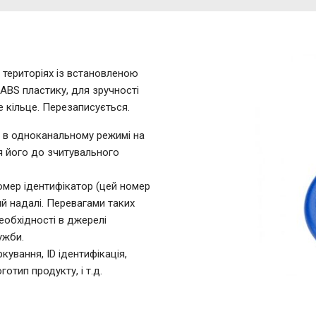
 територіях із встановленою
ABS пластику, для зручності
е кільце. Перезаписується.
є в одноканальному режимі на
ня його до зчитувального
омер ідентифікатор (цей номер
ий надалі. Перевагами таких
необхідності в джерелі
ужби.
ування, ID ідентифікація,
готип продукту, і т.д.