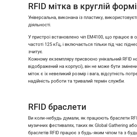
RFID мітка в круглій формі
Універсальна, виконана із пластику, використовує
діяльності.
У пристрої встановлено чіп EM4100, що працює в 
частоті 125 кГц, і включається тільки під час під
зчитує.
Кожному екземпляру присвоєно унікальний RFID н
відображений на корпусі), він не може бути змінен
міток є їх невеликий розмір і вага, відсутність пот
надійність роботи та тривалий термін служби.
RFID браслети
Ви коли-небудь думали, як працюють браслети RFID
музичних фестивалях, таких як Global Gathering аб
браслетів RFID працює з будь-яким чіпом та з бу