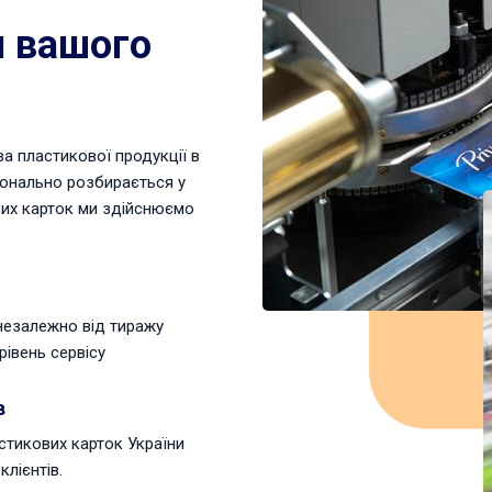
я вашого
а пластикової продукції в
конально розбирається у
вих карток ми здійснюємо
 незалежно від тиражу
рівень сервісу
в
стикових карток України
клієнтів.