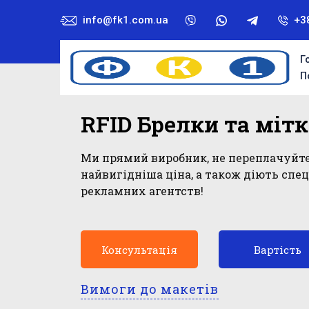
info@fk1.com.ua
+3
Г
П
RFID Брелки та міт
Ми прямий виробник, не переплачуйте
найвигідніша ціна, а також діють спе
рекламних агентств!
Консультація
Вартість
Вимоги до макетів