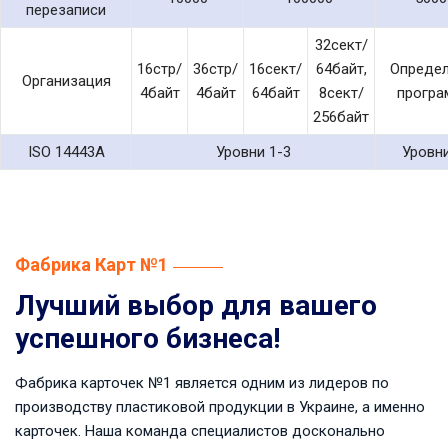
перезаписи
32сект/
16стр/
36стр/
16сект/
64байт,
Определ
Организация
4байт
4байт
64байт
8сект/
програ
256байт
ISO 14443A
Уровни 1-3
Уровни
Фабрика Карт №1
Лучший выбор для вашего
успешного бизнеса!
Фабрика карточек №1 является одним из лидеров по
производству пластиковой продукции в Украине, а именно
карточек. Наша команда специалистов досконально