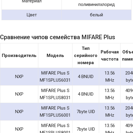
Материал
поливинилхлорид
Цвет
белый
Сравнение чипов семейства MIFARE Plus
Тип
Рабочая
Объ
Производитель
Модель
серийного
частота
памя
номера
MIFARE Plus S
13.56
204
NXP
4 BNUID
MF1SPLUS6031
MHz
byt
MIFARE Plus S
13.56
409
NXP
4 BNUID
MF1SPLUS8031
MHz
byt
MIFARE Plus S
13.56
204
NXP
7byte UID
MF1SPLUS6001
MHz
byt
MIFARE Plus S
13.56
409
NXP
7byte UID
MF1SPLUS8001
MHz
byt