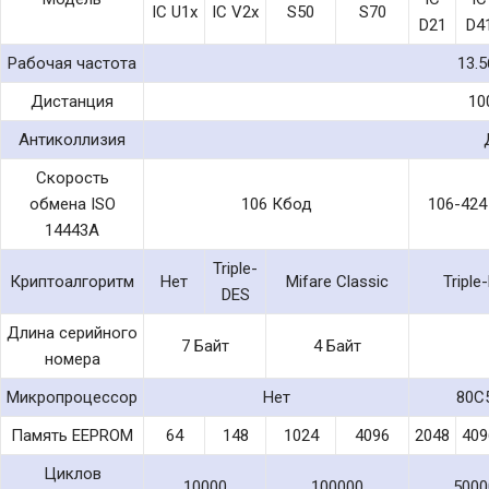
IC U1x
IC V2x
S50
S70
D21
D4
Рабочая частота
13.
Дистанция
10
Антиколлизия
Скорость
обмена ISO
106 Кбод
106-424
14443A
Triple-
Криптоалгоритм
Нет
Mifare Classic
Triple
DES
Длина серийного
7 Байт
4 Байт
номера
Микропроцессор
Нет
80C
Память EEPROM
64
148
1024
4096
2048
409
Циклов
10000
100000
5000