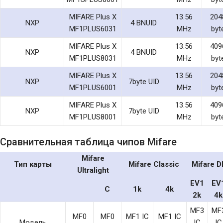
MIFARE Plus X
13.56
204
NXP
4 BNUID
MF1PLUS6031
MHz
byt
MIFARE Plus X
13.56
409
NXP
4 BNUID
MF1PLUS8031
MHz
byt
MIFARE Plus X
13.56
204
NXP
7byte UID
MF1PLUS6001
MHz
byt
MIFARE Plus X
13.56
409
NXP
7byte UID
MF1PLUS8001
MHz
byt
Сравнительная таблица чипов Mifare
Mifare
Тип карты
Mifare Classic
Mifare D
Ultralight
EV1
EV
C
1k
4k
2k
4k
MF3
MF
MF0
MF0
MF1 IC
MF1 IC
Модель
IC
IC